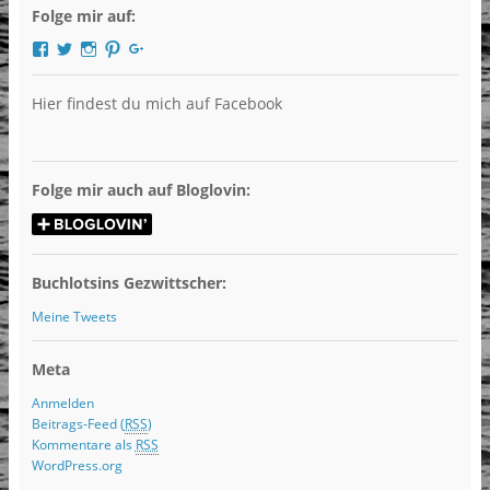
Folge mir auf:
Profil
Profil
Profil
Profil
Profil
von
von
von
von
von
DieBuchlotsin
Buchlotsin
LibriHolly
LibriHolly
Libri
auf
auf
auf
auf
Holly
Hier findest du mich auf Facebook
Facebook
Twitter
Instagram
Pinterest
auf
anzeigen
anzeigen
anzeigen
anzeigen
Google+
anzeigen
Folge mir auch auf Bloglovin:
Buchlotsins Gezwittscher:
Meine Tweets
Meta
Anmelden
Beitrags-Feed (
RSS
)
Kommentare als
RSS
WordPress.org