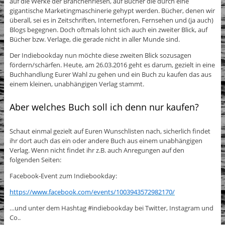
auf die Werke der Branchenriesen, auf Bücher die durch eine
gigantische Marketingmaschinerie gehypt werden. Bücher, denen wir
überall, sei es in Zeitschriften, Internetforen, Fernsehen und (ja auch)
Blogs begegnen. Doch oftmals lohnt sich auch ein zweiter Blick, auf
Bücher bzw. Verlage, die gerade nicht in aller Munde sind.
Der Indiebookday nun möchte diese zweiten Blick sozusagen
fördern/schärfen. Heute, am 26.03.2016 geht es darum, gezielt in eine
Buchhandlung Eurer Wahl zu gehen und ein Buch zu kaufen das aus
einem kleinen, unabhängigen Verlag stammt.
Aber welches Buch soll ich denn nur kaufen?
Schaut einmal gezielt auf Euren Wunschlisten nach, sicherlich findet
ihr dort auch das ein oder andere Buch aus einem unabhängigen
Verlag. Wenn nicht findet ihr z.B. auch Anregungen auf den
folgenden Seiten:
Facebook-Event zum Indiebookday:
https://www.facebook.com/events/1003943572982170/
…und unter dem Hashtag #indiebookday bei Twitter, Instagram und
Co..