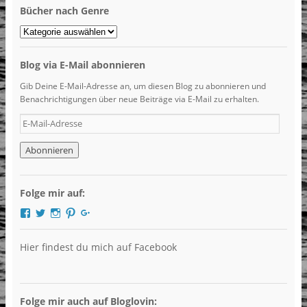
Bücher nach Genre
Bücher
nach
Genre
Blog via E-Mail abonnieren
Gib Deine E-Mail-Adresse an, um diesen Blog zu abonnieren und
Benachrichtigungen über neue Beiträge via E-Mail zu erhalten.
E-
Mail-
Adresse
Folge mir auf:
Profil
Profil
Profil
Profil
Profil
von
von
von
von
von
DieBuchlotsin
Buchlotsin
LibriHolly
LibriHolly
Libri
auf
auf
auf
auf
Holly
Hier findest du mich auf Facebook
Facebook
Twitter
Instagram
Pinterest
auf
anzeigen
anzeigen
anzeigen
anzeigen
Google+
anzeigen
Folge mir auch auf Bloglovin: