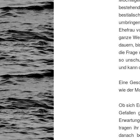
bestehen
bestialis
umbringen
Ehefrau v
ganze Welt
dauern, bi
die Frage 
so unschu
und kann 
Eine Gesc
wie der M
Ob sich E
Gefallen 
Erwartung
tragen ih
danach b