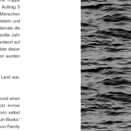
Auftrag 5
2 Menschen
elerin und
damals die
sollte Jahr
Antwort auf
lder dieser
nen wurden
 Land war,
rund einen
eckt immer
rin selbst
uin-Books“
on-Family