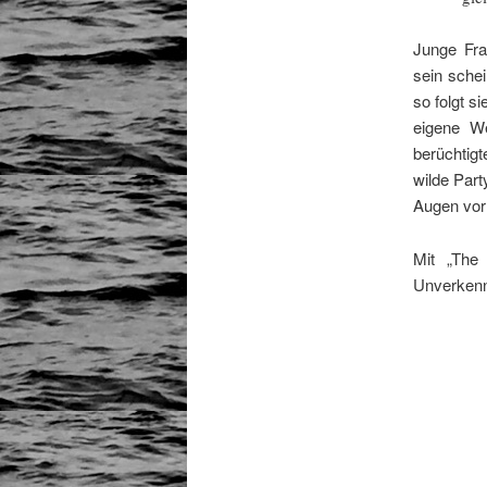
Junge Fra
sein sche
so folgt s
eigene We
berüchtig
wilde Part
Augen vor 
Mit „The
Unverkenn