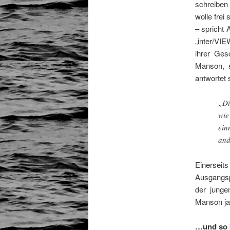
schreiben 
wolle frei
– spricht
„inter/VI
ihrer Ges
Manson, s
antwortet 
„Di
wie
ein
and
Einerseit
Ausgangsp
der junge
Manson ja 
…und so b