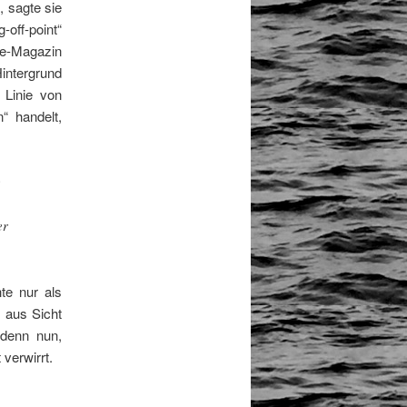
, sagte sie
-off-point“
ne-Magazin
intergrund
 Linie von
“ handelt,
e
er
te nur als
 aus Sicht
 denn nun,
verwirrt.