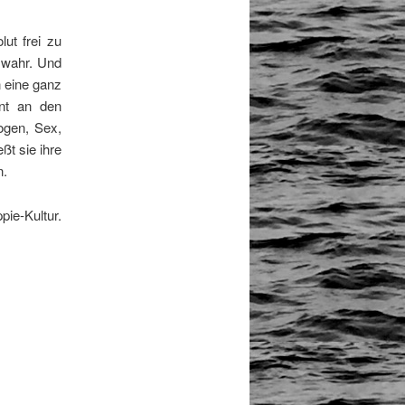
ut frei zu
 wahr. Und
n eine ganz
hnt an den
ogen, Sex,
ßt sie ihre
n.
e-Kultur.