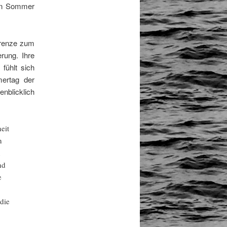
nen Sommer
Grenze zum
rung. Ihre
 fühlt sich
mertag der
nblicklich
eit
n
n
nd
e
die