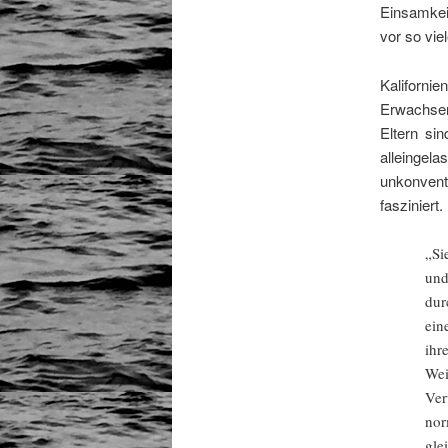
Einsamkei
vor so vie
Kaliforni
Erwachsen
Eltern sin
alleingel
unkonvent
fasziniert.
„Si
und
dur
ein
ihr
Wei
Ver
nor
gle