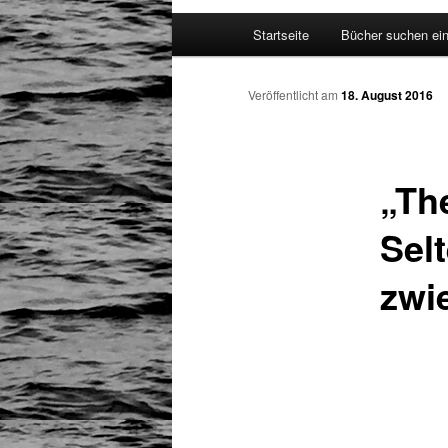
Hauptmenü
Startseite
Bücher suchen ei
Zum
Inhalt
Veröffentlicht am
18. August 2016
wechseln
„Th
Sel
zwi