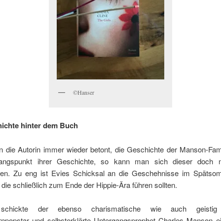
©Hanser
ichte hinter dem Buch
 die Autorin immer wieder betont, die Geschichte der Manson-Fami
angspunkt ihrer Geschichte, so kann man sich dieser doch n
ßen. Zu eng ist Evies Schicksal an die Geschehnisse im Späts
 die schließlich zum Ende der Hippie-Ära führen sollten.
schickte der ebenso charismatische wie auch geistig v
npopstar und selbsterklärte Untergangsprophet Charles Manson e