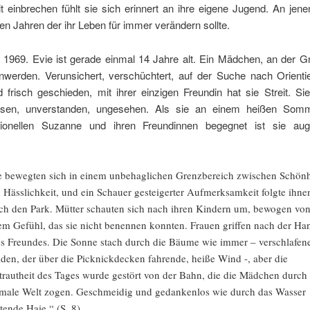
t einbrechen fühlt sie sich erinnert an ihre eigene Jugend. An je
len Jahren der ihr Leben für immer verändern sollte.
en 1969. Evie ist gerade einmal 14 Jahre alt. Ein Mädchen, an der 
werden. Verunsichert, verschüchtert, auf der Suche nach Orientie
d frisch geschieden, mit ihrer einzigen Freundin hat sie Streit. Sie
assen, unverstanden, ungesehen. Als sie an einem heißen Som
ionellen Suzanne und ihren Freundinnen begegnet ist sie auge
e bewegten sich in einem unbehaglichen Grenzbereich zwischen Schönh
 Hässlichkeit, und ein Schauer gesteigerter Aufmerksamkeit folgte ihne
ch den Park. Mütter schauten sich nach ihren Kindern um, bewogen vo
em Gefühl, das sie nicht benennen konnten. Frauen griffen nach der Ha
es Freundes. Die Sonne stach durch die Bäume wie immer – verschlafen
den, der über die Picknickdecken fahrende, heiße Wind -, aber die
trautheit des Tages wurde gestört von der Bahn, die die Mädchen durch 
male Welt zogen. Geschmeidig und gedankenlos wie durch das Wasser
itende Haie.“ (S. 8)