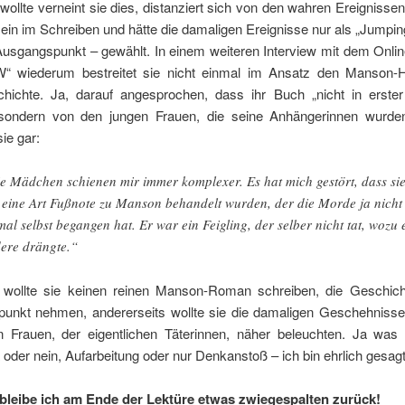
wollte verneint sie dies, distanziert sich von den wahren Ereignissen
 sein im Schreiben und hätte die damaligen Ereignisse nur als „Jumping
 Ausgangspunkt – gewählt. In einem weiteren Interview mit dem Onli
EW“ wiederum bestreitet sie nicht einmal im Ansatz den Manson-H
chichte. Ja, darauf angesprochen, dass ihr Buch „nicht in erster
ondern von den jungen Frauen, die seine Anhängerinnen wurden
sie gar:
e Mädchen schienen mir immer komplexer. Es hat mich gestört, dass si
 eine Art Fußnote zu Manson behandelt wurden, der die Morde ja nicht
mal selbst begangen hat. Er war ein Feigling, der selber nicht tat, wozu 
ere drängte.“
s wollte sie keinen reinen Manson-Roman schreiben, die Geschich
unkt nehmen, andererseits wollte sie die damaligen Geschehnisse
n Frauen, der eigentlichen Täterinnen, näher beleuchten. Ja was
oder nein, Aufarbeitung oder nur Denkanstoß – ich bin ehrlich gesagt 
leibe ich am Ende der Lektüre etwas zwiegespalten zurück!