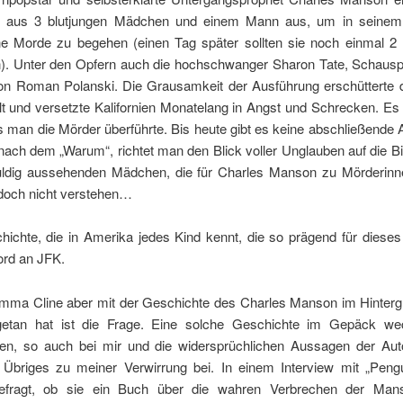
d aus 3 blutjungen Mädchen und einem Mann aus, um in seinem 
che Morde zu begehen (einen Tag später sollten sie noch einmal 
). Unter den Opfern auch die hochschwanger Sharon Tate, Schauspi
on Roman Polanski. Die Grausamkeit der Ausführung erschütterte 
 und versetzte Kalifornien Monatelang in Angst und Schrecken. Es 
s man die Mörder überführte. Bis heute gibt es keine abschließende 
nach dem „Warum“, richtet man den Blick voller Unglauben auf die Bi
ldig aussehenden Mädchen, die für Charles Manson zu Mörderin
doch nicht verstehen…
hichte, die in Amerika jedes Kind kennt, die so prägend für dieses
ord an JFK.
mma Cline aber mit der Geschichte des Charles Manson im Hinterg
getan hat ist die Frage. Eine solche Geschichte im Gepäck w
en, so auch bei mir und die widersprüchlichen Aussagen der Auto
r Übriges zu meiner Verwirrung bei. In einem Interview mit „Peng
efragt, ob sie ein Buch über die wahren Verbrechen der Mans