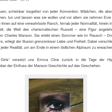
uen, scheinbar losgelöst von jeder Konvention. Mädchen, die absol
inen, tun und lassen was sie wollen und vor allem sie nehmen Evie
ie ihnen auf eine verwahrloste Ranch, fernab jeder Normalität, hinein i
lt, die Welt des charismatischen Russell – eine Figur angele
ten Charles Manson. Sie erlebt einen Sommer wie im Rausch – Dr
ys, erliegt der Illusion grenzenloser Liebe und Freiheit. Dabei verschlie
jeder Realität, um am Ende in einem tödlichen Alptraum zu erwache
 Girls“ versetzt uns Emma Cline zurück in die Tage der Hippi
bar der Einfluss der Manson Geschichte auf das Geschehen.