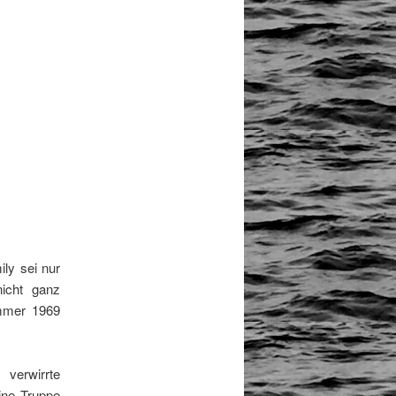
ly sei nur
icht ganz
ommer 1969
erwirrte
ine Truppe