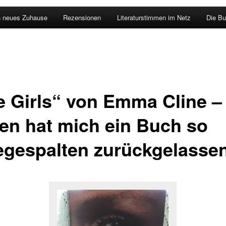
n neues Zuhause
Rezensionen
Literaturstimmen im Netz
Die Bu
e Girls“ von Emma Cline –
ten hat mich ein Buch so
egespalten zurückgelasse