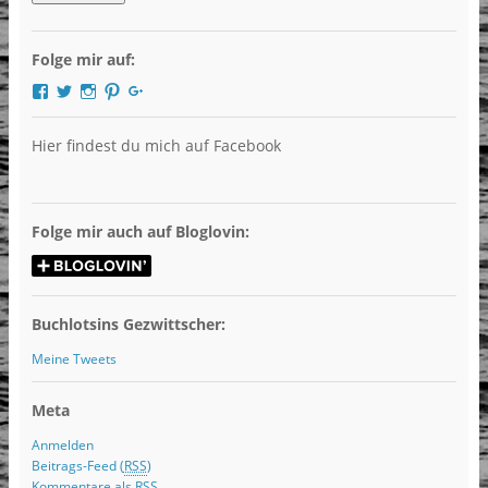
Folge mir auf:
Profil
Profil
Profil
Profil
Profil
von
von
von
von
von
DieBuchlotsin
Buchlotsin
LibriHolly
LibriHolly
Libri
auf
auf
auf
auf
Holly
Hier findest du mich auf Facebook
Facebook
Twitter
Instagram
Pinterest
auf
anzeigen
anzeigen
anzeigen
anzeigen
Google+
anzeigen
Folge mir auch auf Bloglovin:
Buchlotsins Gezwittscher:
Meine Tweets
Meta
Anmelden
Beitrags-Feed (
RSS
)
Kommentare als
RSS