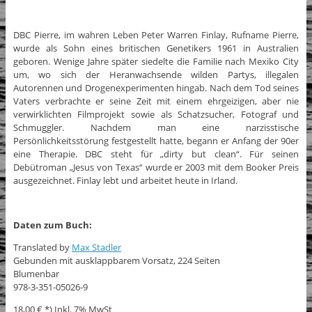
DBC Pierre, im wahren Leben Peter Warren Finlay, Rufname Pierre,
wurde als Sohn eines britischen Genetikers 1961 in Australien
geboren. Wenige Jahre später siedelte die Familie nach Mexiko City
um, wo sich der Heranwachsende wilden Partys, illegalen
Autorennen und Drogenexperimenten hingab. Nach dem Tod seines
Vaters verbrachte er seine Zeit mit einem ehrgeizigen, aber nie
verwirklichten Filmprojekt sowie als Schatzsucher, Fotograf und
Schmuggler. Nachdem man eine narzisstische
Persönlichkeitsstörung festgestellt hatte, begann er Anfang der 90er
eine Therapie. DBC steht für „dirty but clean“. Für seinen
Debütroman „Jesus von Texas“ wurde er 2003 mit dem Booker Preis
ausgezeichnet. Finlay lebt und arbeitet heute in Irland.
Daten zum Buch:
Translated by
Max Stadler
Gebunden mit ausklappbarem Vorsatz, 224 Seiten
Blumenbar
978-3-351-05026-9
18,00 €
*)
Inkl. 7% MwSt