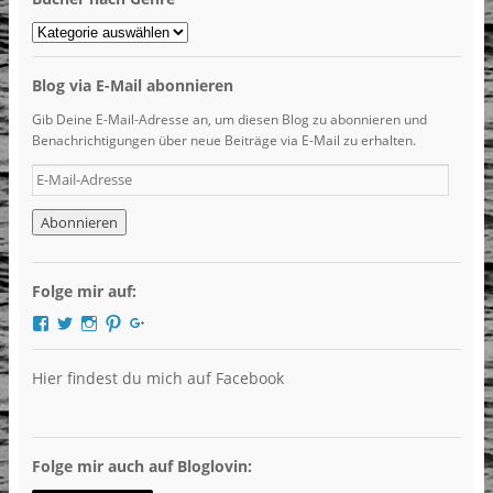
Bücher
nach
Genre
Blog via E-Mail abonnieren
Gib Deine E-Mail-Adresse an, um diesen Blog zu abonnieren und
Benachrichtigungen über neue Beiträge via E-Mail zu erhalten.
E-
Mail-
Adresse
Folge mir auf:
Profil
Profil
Profil
Profil
Profil
von
von
von
von
von
DieBuchlotsin
Buchlotsin
LibriHolly
LibriHolly
Libri
auf
auf
auf
auf
Holly
Hier findest du mich auf Facebook
Facebook
Twitter
Instagram
Pinterest
auf
anzeigen
anzeigen
anzeigen
anzeigen
Google+
anzeigen
Folge mir auch auf Bloglovin: