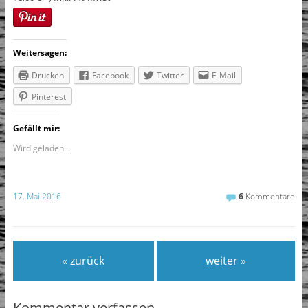
Weitersagen:
Drucken
Facebook
Twitter
E-Mail
Pinterest
Gefällt mir:
Wird geladen...
17. Mai 2016
6
Kommentare
« zurück
weiter »
Kommentar verfassen