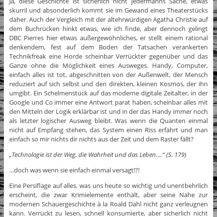
Ja, diese Geschichte ist sicherlich nicht jedermanns Sache, etwas
skurril und absonderlich kommt sie im Gewand eines Theaterstücks
daher. Auch der Vergleich mit der altehrwürdigen Agatha Christie auf
dem Buchrücken hinkt etwas, wie ich finde, aber dennoch gelingt
DBC Pierres hier etwas außergewöhnliches, er stellt einem rational
denkendem, fest auf dem Boden der Tatsachen verankerten
Technikfreak eine Horde scheinbar Verrückter gegenüber und das
Ganze ohne die Möglichkeit eines Ausweges. Handy, Computer,
einfach alles ist tot, abgeschnitten von der Außenwelt, der Mensch
reduziert auf sich selbst und den direkten, kleinen Kosmos, der ihn
umgibt. Ein Schelmenstück auf das moderne digitale Zeitalter, in der
Google und Co immer eine Antwort parat haben, scheinbar alles mit
den Mitteln der Logik erklärbar ist und in der das Handy immer noch
als letzter logischer Ausweg bleibt. Was wenn die Quanten einmal
nicht auf Empfang stehen, das System einen Riss erfährt und man
einfach so mir nichts dir nichts aus der Zeit und dem Raster fällt?
„Technologie ist der Weg, die Wahrheit und das Leben….“ (S. 179)
…doch was wenn sie einfach einmal versagt!?!
Eine Persiflage auf alles, was uns heute so wichtig und unentbehrlich
erscheint, die zwar Krimielemente enthält, aber seine Nähe zur
modernen Schauergeschichte à la Roald Dahl nicht ganz verleugnen
kann. Verrückt zu lesen, schnell konsumierte, aber sicherlich nicht