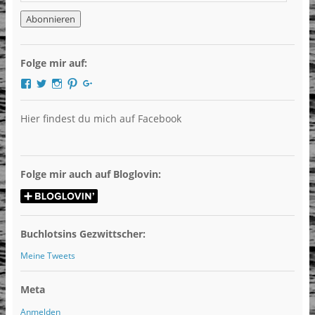
Mail-
Adresse
Folge mir auf:
Profil
Profil
Profil
Profil
Profil
von
von
von
von
von
DieBuchlotsin
Buchlotsin
LibriHolly
LibriHolly
Libri
auf
auf
auf
auf
Holly
Hier findest du mich auf Facebook
Facebook
Twitter
Instagram
Pinterest
auf
anzeigen
anzeigen
anzeigen
anzeigen
Google+
anzeigen
Folge mir auch auf Bloglovin:
Buchlotsins Gezwittscher:
Meine Tweets
Meta
Anmelden