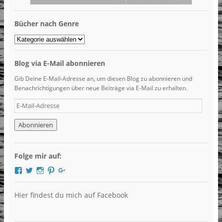
Bücher nach Genre
Bücher
nach
Genre
Blog via E-Mail abonnieren
Gib Deine E-Mail-Adresse an, um diesen Blog zu abonnieren und
Benachrichtigungen über neue Beiträge via E-Mail zu erhalten.
E-
Mail-
Adresse
Folge mir auf:
Profil
Profil
Profil
Profil
Profil
von
von
von
von
von
DieBuchlotsin
Buchlotsin
LibriHolly
LibriHolly
Libri
auf
auf
auf
auf
Holly
Hier findest du mich auf Facebook
Facebook
Twitter
Instagram
Pinterest
auf
anzeigen
anzeigen
anzeigen
anzeigen
Google+
anzeigen